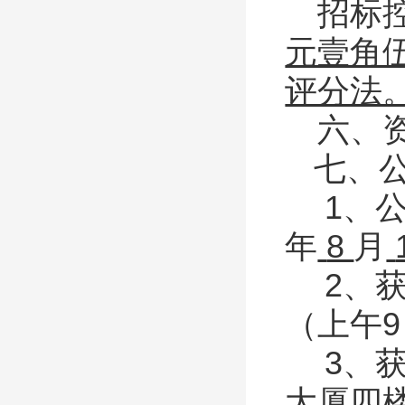
招标
元壹角
评分法
六、
七、
1、
年
8
月
2、
（上午
9
3、
大厦四