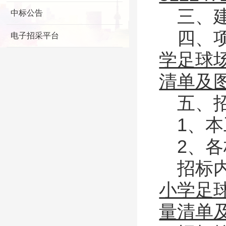
三、
中标公告
四、
电子招采平台
学足球
清单及
五、
1、
2、
招标
小学足
量清单