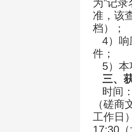
为”记
准，该
档）；
4）
件；
5）
三、
时间
（磋商
工作日
17:30
（