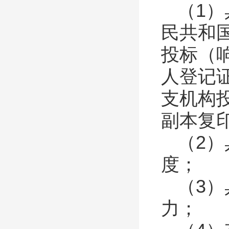
（
1
）
民共和
投标（
人登记
支机构
副本复
（
2
）
度；
（
3
）
力；