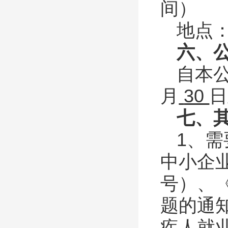
间）
地点
六、
自本
月
30
日
七、
1、
中小企
号）、
题的通
疾人就